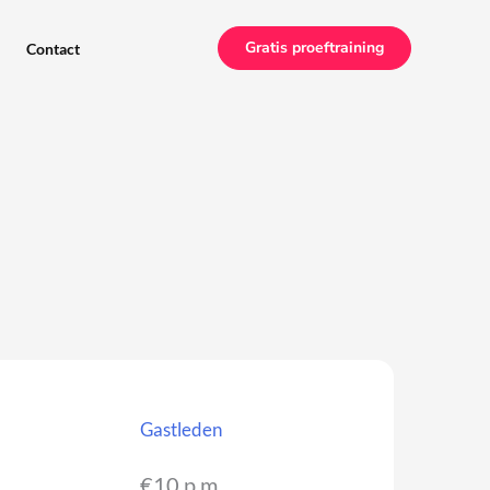
Gratis proeftraining
Contact
Gastleden
€10 p.m.