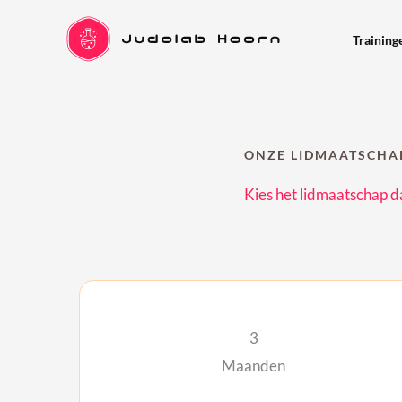
Ga
naar
Training
de
inhoud
ONZE LIDMAATSCHA
Kies het lidmaatschap dat
3
Maanden