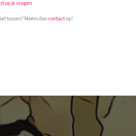
d op je vragen
 niet tussen? Neem dan
contact
op!